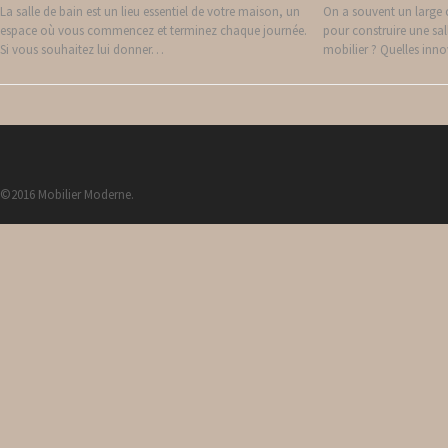
La salle de bain est un lieu essentiel de votre maison, un
On a souvent un large 
espace où vous commencez et terminez chaque journée.
pour construire une sal
Si vous souhaitez lui donner…
mobilier ? Quelles in
©2016 Mobilier Moderne.