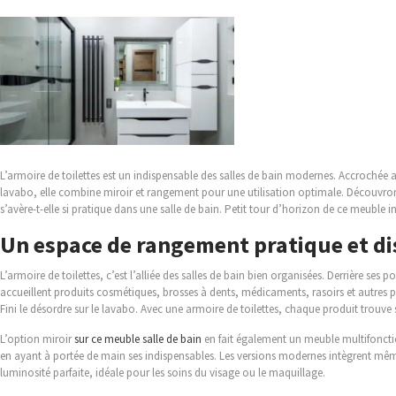
ce
qu’une
armoire
de
toilettes
?
L’armoire de toilettes est un indispensable des salles de bain modernes. Accrochée
lavabo, elle combine miroir et rangement pour une utilisation optimale. Découvrons
s’avère-t-elle si pratique dans une salle de bain. Petit tour d’horizon de ce meuble 
Un espace de rangement pratique et di
L’armoire de toilettes, c’est l’alliée des salles de bain bien organisées. Derrière ses 
accueillent produits cosmétiques, brosses à dents, médicaments, rasoirs et autres p
Fini le désordre sur le lavabo. Avec une armoire de toilettes, chaque produit trouve 
L’option miroir
sur ce meuble salle de bain
en fait également un meuble multifoncti
en ayant à portée de main ses indispensables. Les versions modernes intègrent mê
luminosité parfaite, idéale pour les soins du visage ou le maquillage.